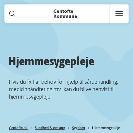
Gå til hoved indhold
Gentofte
Kommune
Hjemmesygepleje
Hvis du fx har behov for hjælp til sårbehandling,
medicinhåndtering mv., kan du blive henvist til
hjemmesygepleje.
Gentofte.dk
Sundhed & omsorg
Sygdom
Hjemmesygepleje