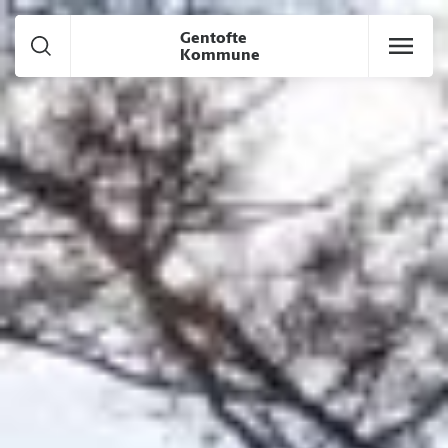
Gå til hoved indhold
Gentofte
Kommune