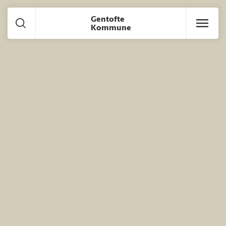
Gå til hoved indhold
Gentofte
Kommune