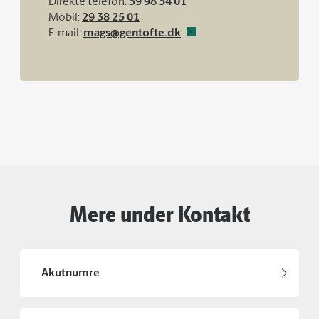
Direkte telefon:
39 98 34 01
Mobil:
29 38 25 01
E-mail:
mags@gentofte.dk
Mere under Kontakt
Akutnumre