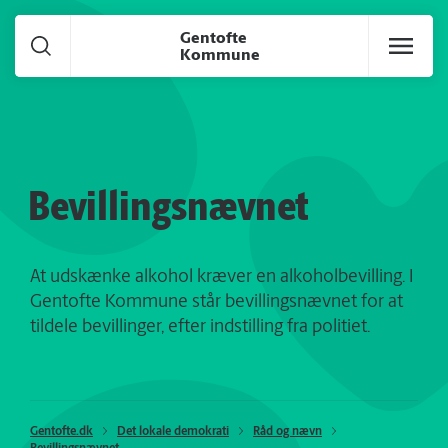
Gå til hoved indhold
Gentofte
Kommune
Bevillingsnævnet
At udskænke alkohol kræver en alkoholbevilling. I
Gentofte Kommune står bevillingsnævnet for at
tildele bevillinger, efter indstilling fra politiet.
Gentofte.dk
Det lokale demokrati
Råd og nævn