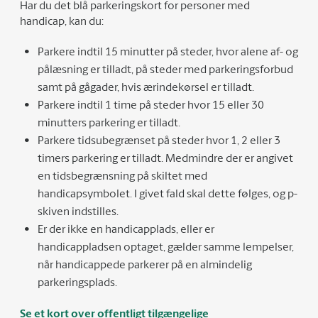
Har du det blå parkeringskort for personer med
handicap, kan du:
Parkere indtil 15 minutter på steder, hvor alene af- og
pålæsning er tilladt, på steder med parkeringsforbud
samt på gågader, hvis ærindekørsel er tilladt.
Parkere indtil 1 time på steder hvor 15 eller 30
minutters parkering er tilladt.
Parkere tidsubegrænset på steder hvor 1, 2 eller 3
timers parkering er tilladt. Medmindre der er angivet
en tidsbegrænsning på skiltet med
handicapsymbolet. I givet fald skal dette følges, og p-
skiven indstilles.
Er der ikke en handicapplads, eller er
handicappladsen optaget, gælder samme lempelser,
når handicappede parkerer på en almindelig
parkeringsplads.
Se et kort over offentligt tilgængelige