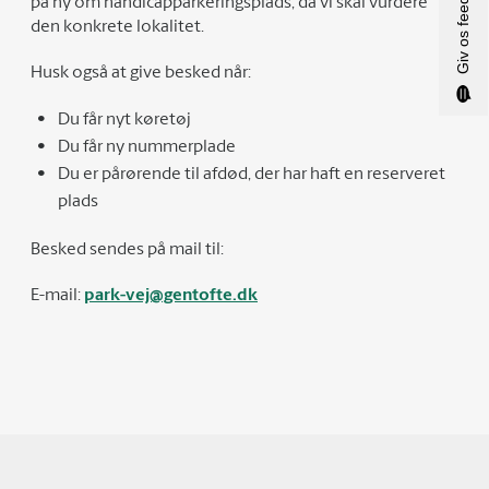
Giv os feedback
på ny om handicapparkeringsplads, da vi skal vurdere
den konkrete lokalitet.
Husk også at give besked når:
Du får nyt køretøj
Du får ny nummerplade
Du er pårørende til afdød, der har haft en reserveret
plads
Besked sendes på mail til:
E-mail:
park-vej@gentofte.dk