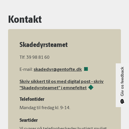
Kontakt
Skadedyrsteamet
Tlf. 39 98 81 60
Giv os feedback
E-mail:
skadedyr@gentofte.dk
Skriv sikkert til os med digital post - skriv
"Skadedyrsteamet" i emnefeltet
Telefontider
Mandag til fredag kl. 9-14.
Svartider