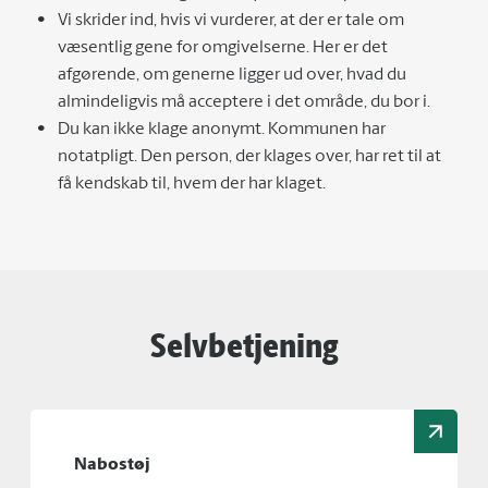
Vi skrider ind, hvis vi vurderer, at der er tale om
væsentlig gene for omgivelserne. Her er det
afgørende, om generne ligger ud over, hvad du
almindeligvis må acceptere i det område, du bor i.
Du kan ikke klage anonymt. Kommunen har
notatpligt. Den person, der klages over, har ret til at
få kendskab til, hvem der har klaget.
Selvbetjening
Nabostøj