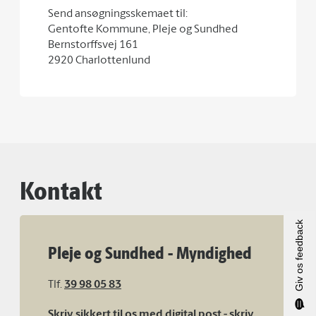
Send ansøgningsskemaet til:
Gentofte Kommune, Pleje og Sundhed
Bernstorffsvej 161
2920 Charlottenlund
Kontakt
Giv os feedback
Pleje og Sundhed - Myndighed
Tlf.
39 98 05 83
Skriv sikkert til os med digital post - skriv