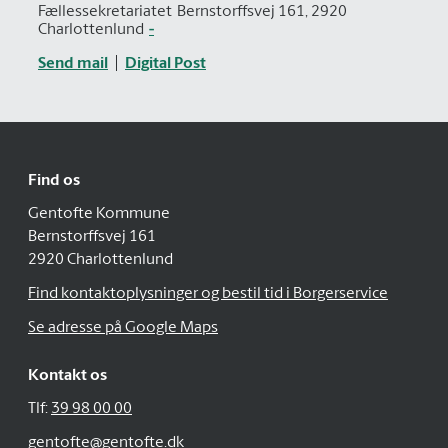
Fællessekretariatet
Bernstorffsvej 161, 2920
Charlottenlund
-
Send mail
Digital Post
Find os
Gentofte Kommune
Bernstorffsvej 161
2920 Charlottenlund
Find kontaktoplysninger og bestil tid i Borgerservice
Se adresse på Google Maps
Kontakt os
Tlf:
39 98 00 00
gentofte@gentofte.dk