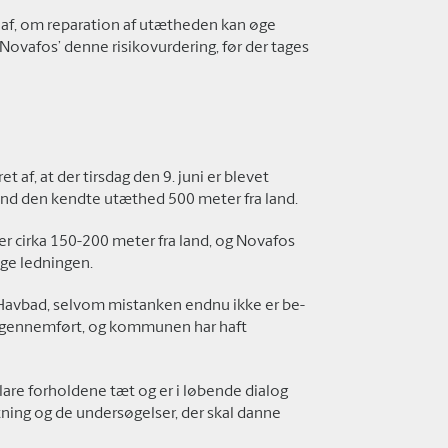
af, om reparation af utætheden kan øge
 Novafos’ denne risikovurdering, før der tages
 af, at der tirsdag den 9. juni er blevet
end den kendte utæthed 500 meter fra land.
r cirka 150-200 meter fra land, og Novafos
søge ledningen.
d Havbad, selvom mistanken endnu ikke er be-
 er gennemført, og kommunen har haft
are forholdene tæt og er i løbende dialog
ng og de undersøgelser, der skal danne