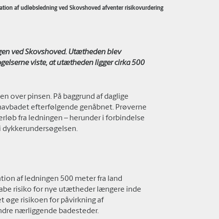
ation af udløbsledning ved Skovshoved afventer risikovurdering
ngen ved Skovshoved. Utætheden blev
elserne viste, at utætheden ligger cirka 500
en over pinsen. På baggrund af daglige
 havbadet efterfølgende genåbnet. Prøverne
erløb fra ledningen – herunder i forbindelse
i dykkerundersøgelsen.
tion af ledningen 500 meter fra land
abe risiko for nye utætheder længere inde
 øge risikoen for påvirkning af
dre nærliggende badesteder.