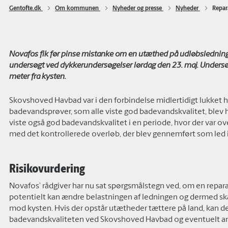
Gentofte.dk 
Om kommunen 
Nyheder og presse 
Nyheder 
Repar
Novafos fik før pinse mistanke om en utæthed på udløbsledni
undersøgt ved dykkerundersøgelser lørdag den 23. maj. Undersøg
meter fra kysten.
Skovshoved Havbad var i den forbindelse midlertidigt lukket h
badevandsprøver, som alle viste god badevandskvalitet, blev
viste også god badevandskvalitet i en periode, hvor der var ov
med det kontrollerede overløb, der blev gennemført som led 
Risikovurdering
Novafos’ rådgiver har nu sat spørgsmålstegn ved, om en repara
potentielt kan ændre belastningen af ledningen og dermed sk
mod kysten. Hvis der opstår utætheder tættere på land, kan det
badevandskvaliteten ved Skovshoved Havbad og eventuelt an