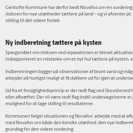
Gentofte Kommune har derfor bedt Novafos om en vurdering 
risikoen for nye utætheder tættere på land – og vi afventer pt.
stilling til det videre forløb.
Ny indberetning tættere på kysten
Spørgsmålet om risikoen ved reparationen er blevet aktualiseret
indrapporteret en mistanke om et nyt hul tættere på kysten, 
Indberetningen bygger på observationer af brunt vand og måge
arbejder på hurtigst muligt at få dykkere ud for igen at under
Ud fra et forsigtighedsprincip er der rødt flag ved Skovshove
eller afkræftet. Der vil være rødt flag indtil undersøgelserne
mulighed for at tage stilling til resultaterne.
Kommunen følger situationen og Novafos’ arbejde med at afkl
med Novafos om både den kendte utæthed, den nye indberetni
grundlag for den videre vurdering.