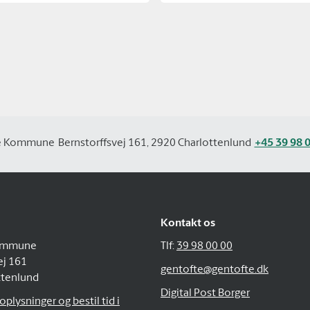
e Kommune
Bernstorffsvej 161, 2920 Charlottenlund
+45 39 98 
Kontakt os
ommune
Tlf:
39 98 00 00
ej 161
gentofte@gentofte.dk
ttenlund
Digital Post Borger
plysninger og bestil tid i