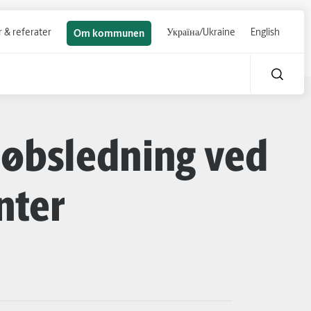
 & referater
Україна/Ukraine
English
Om kommunen
løbsledning ved
nter