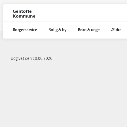
Gentofte
Kommune
Borgerservice
Bolig & by
Børn & unge
Ældre
Gå til hoved indhold
Udgivet den
10.06.2026