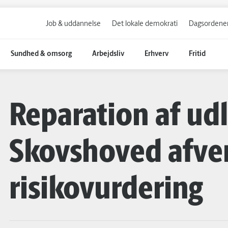
Job & uddannelse
Det lokale demokrati
Dagsordener
Sundhed & omsorg
Arbejdsliv
Erhverv
Fritid
Reparation af ud
Skovshoved afve
risikovurdering