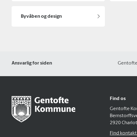
Byvåben og design
Ansvarlig for siden
Gentoft
Find os
Gentofte K
Bernstorffsv
2920 Charlo
Find kontakto