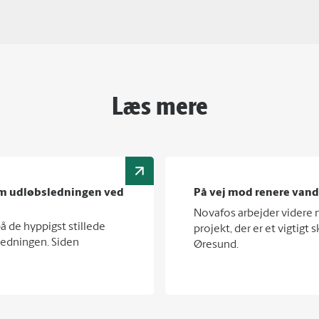
Læs mere
om udløbsledningen ved
På vej mod renere vand
Novafos arbejder videre 
på de hyppigst stillede
projekt, der er et vigtigt
ledningen. Siden
Øresund.