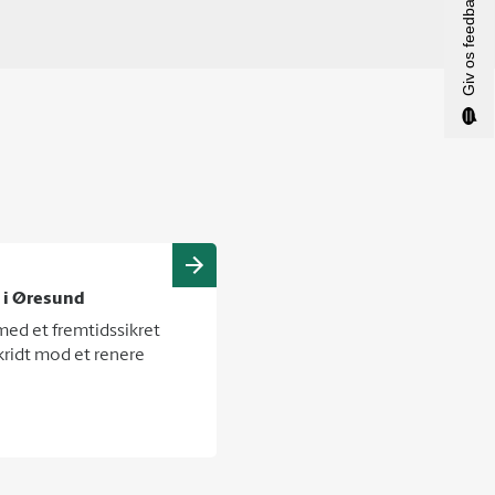
Giv os feedback
 i Øresund
med et fremtidssikret
 skridt mod et renere