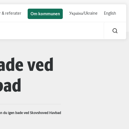
 & referater
Україна/Ukraine
English
Om kommunen
ade ved
bad
n du igen bade ved Skovshoved Havbad