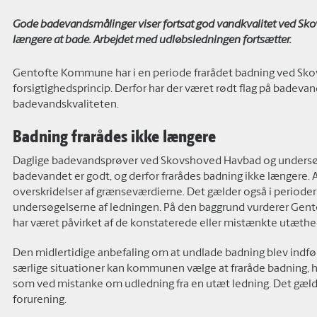
Gode badevandsmålinger viser fortsat god vandkvalitet ved Sko
længere at bade. Arbejdet med udløbsledningen fortsætter.
Gentofte Kommune har i en periode frarådet badning ved Sko
forsigtighedsprincip. Derfor har der været rødt flag på badevan
badevandskvaliteten.
Badning frarådes ikke længere
Daglige badevandsprøver ved Skovshoved Havbad og undersø
badevandet er godt, og derfor frarådes badning ikke længere. 
overskridelser af grænseværdierne. Det gælder også i periode
undersøgelserne af ledningen. På den baggrund vurderer Gen
har været påvirket af de konstaterede eller mistænkte utæthe
Den midlertidige anbefaling om at undlade badning blev indfør
særlige situationer kan kommunen vælge at fraråde badning, hv
som ved mistanke om udledning fra en utæt ledning. Det gælde
forurening.