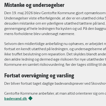
Mistanke og undersøgelser
Den 19. maj 2026 blev Gentofte Kommune gjort opmærksom p
Undersøgelser viste efterfølgende, at der er en utæthed cirka 
desuden mistanke om en yderligere utæthed tættere på land, 
gennemgang af hele ledningen fra kysten og ud. På den baggrun
mens forholdene blev undersøgt nærmere.
Selvom den midlertidige anbefaling nu ophæves, er arbejdet m
fortsat en kendt utæthed på ledningen, og undersøgelserne af 
ikke truffet beslutning om reparation. Det skyldes blandt ande
den ældre ledning og dermed øge risikoen for nye utætheder t
Kommune en samlet risikovurdering, før der tages stilling til de
Fortsat overvågning og varsling
Der bliver fortsat taget daglige badevandsprøver ved Skovsh
Gentofte Kommune anbefaler, at man altid orienterer sig om 
badevand.dk