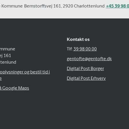
e Kommune
Bernstorffsvej 161, 2920 Charlottenlund
+45 39 98 
Kontakt os
ommune
Tlf:
39 98 00 00
ej 161
gentofte@gentofte.dk
ttenlund
Digital Post Borger
plysninger og bestil tid i
e
Digital Post Erhverv
på Google Maps