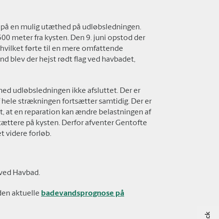
å en mulig utæthed på udløbsledningen.
500 meter fra kysten. Den 9. juni opstod der
hvilket førte til en mere omfattende
d blev der hejst rødt flag ved havbadet,
ed udløbsledningen ikke afsluttet. Der er
hele strækningen fortsætter samtidig. Der er
t, at en reparation kan ændre belastningen af
ættere på kysten. Derfor afventer Gentofte
t videre forløb.
oved Havbad.
den aktuelle
badevandsprognose på