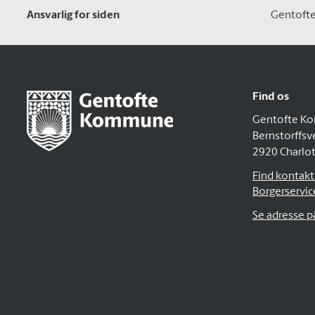
Ansvarlig for siden
Gentoft
Find os
Gentofte K
Bernstorffsv
2920 Charlo
Find kontakto
Borgerservic
Se adresse 