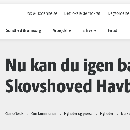
Job & uddannelse
Det lokale demokrati
Dagsordener
Sundhed & omsorg
Arbejdsliv
Erhverv
Fritid
Nu kan du igen b
Skovshoved Hav
Gentofte.dk 
Om kommunen 
Nyheder og presse 
Nyheder 
Nu ka