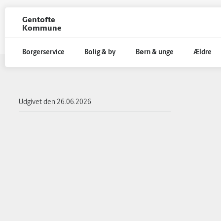
Gentofte
Kommune
Borgerservice
Bolig & by
Børn & unge
Ældre
Gå til hoved indhold
Udgivet den
26.06.2026