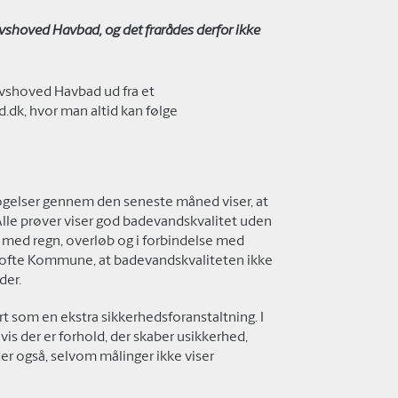
vshoved Havbad, og det frarådes derfor ikke
vshoved Havbad ud fra et
d.dk, hvor man altid kan følge
gelser gennem den seneste måned viser, at
Alle prøver viser god badevandskvalitet uden
r med regn, overløb og i forbindelse med
tofte Kommune, at badevandskvaliteten ikke
der.
t som en ekstra sikkerhedsforanstaltning. I
is der er forhold, der skaber usikkerhed,
r også, selvom målinger ikke viser