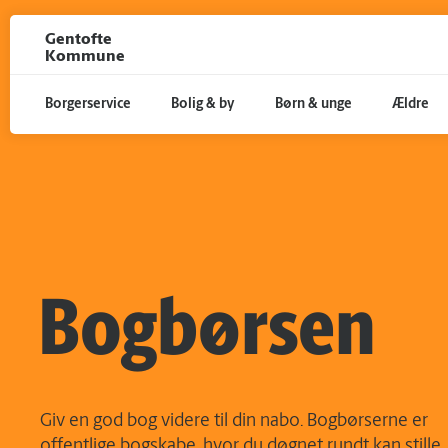
Gå til hoved indhold
Gentofte
Kommune
Borgerservice
Bolig & by
Børn & unge
Ældre
Bogbørsen
Giv en god bog videre til din nabo. Bogbørserne er
offentlige bogskabe, hvor du døgnet rundt kan stille