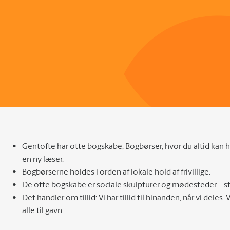
Gentofte har otte bogskabe, Bogbørser, hvor du altid kan h
en ny læser.
Bogbørserne holdes i orden af lokale hold af frivillige.
De otte bogskabe er sociale skulpturer og mødesteder – s
Det handler om tillid: Vi har tillid til hinanden, når vi del
alle til gavn.