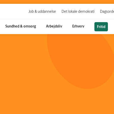
Job & uddannelse
Det lokale demokrati
Dagsorde
Sundhed & omsorg
Arbejdsliv
Erhverv
Fritid