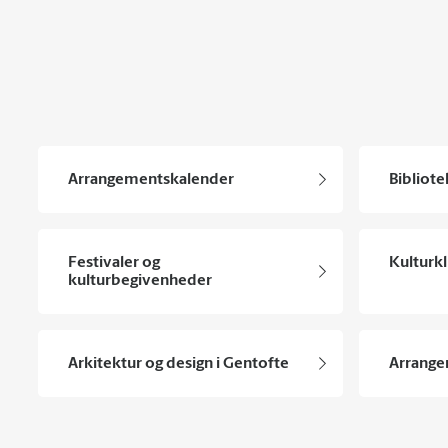
Arrangementskalender
Bibliote
Festivaler og
Kulturk
kulturbegivenheder
Arkitektur og design i Gentofte
Arrange