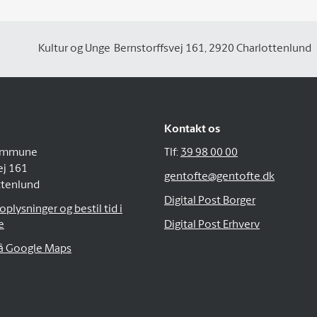
Kultur og Unge
Bernstorffsvej 161, 2920 Charlottenlund
Kontakt os
ommune
Tlf:
39 98 00 00
ej 161
gentofte@gentofte.dk
ttenlund
Digital Post Borger
plysninger og bestil tid i
e
Digital Post Erhverv
på Google Maps