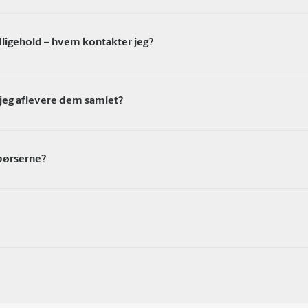
dligehold – hvem kontakter jeg?
 jeg aflevere dem samlet?
gbørserne?