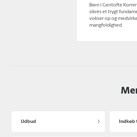
Børn i Gentofte Kommu
sikres et trygt fundam
vokser op og medvirker
mangfoldighed.
Mer
Udbud
Indkøb 