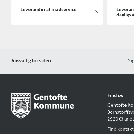
Leverandør af madservice
Leveran
dagligva
Ansvarlig for siden
Dag
Find os
Gentofte K
Bernstorffsv
2920 Charlo
Find kontakto