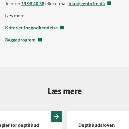
Telefon
39 98 40 38
eller e-mail
bkn@gentofte.dk
Læs mere:
Kriterier for godkendelse
Byggeprogram
Læs mere
egier for dagtilbud
Dagtilbudsloven