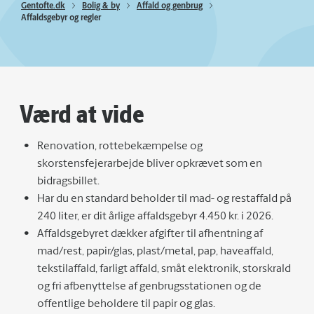
Gentofte.dk
Bolig & by
Affald og genbrug
Affaldsgebyr og regler
Værd at vide
Renovation, rottebekæmpelse og
skorstensfejerarbejde bliver opkrævet som en
bidragsbillet.
Har du en standard beholder til mad- og restaffald på
240 liter, er dit årlige affaldsgebyr 4.450 kr. i 2026.
Affaldsgebyret dækker afgifter til afhentning af
mad/rest, papir/glas, plast/metal, pap, haveaffald,
tekstilaffald, farligt affald, småt elektronik, storskrald
og fri afbenyttelse af genbrugsstationen og de
offentlige beholdere til papir og glas.