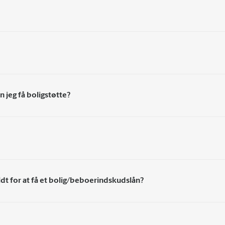
an jeg få boligstøtte?
ldt for at få et bolig/beboerindskudslån?