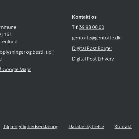
Kontakt os
ommune
Tlf:
39 98 00 00
ej 161
gentofte@gentofte.dk
ttenlund
Digital Post Borger
plysninger og bestil tid i
e
Digital Post Erhverv
på Google Maps
Tilgængelighedserklæring
Databeskyttelse
Kontakt