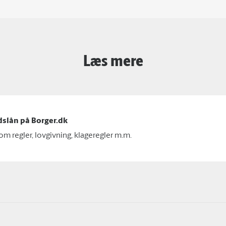
Læs mere
slån på Borger.dk
m regler, lovgivning, klageregler m.m.