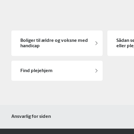
Boliger til ældre og voksne med
Sådan sø
handicap
eller pl
Find plejehjem
Ansvarlig for siden