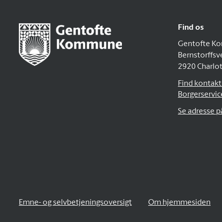
Find os
Gentofte K
Bernstorffsv
2920 Charlo
Find kontakto
Borgerservic
Se adresse 
Emne- og selvbetjeningsoversigt
Om hjemmesiden