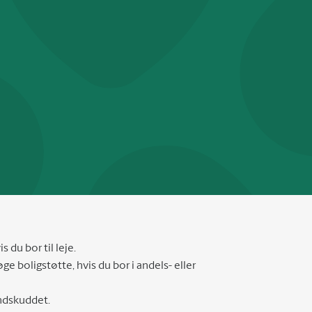
s du bor til leje.
ge boligstøtte, hvis du bor i andels- eller
indskuddet.