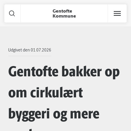
Gentofte
Kommune
Gå til hoved indhold
Udgivet den
01.07.2026
Gentofte bakker op
om cirkulært
byggeri og mere