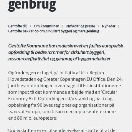
genbrug
Gentofte.dk
Om kommunen
Nyheder og presse
Nyheder
Gentofte bakker op om cirkulært byggeri og mere genbrug
Gentofte Kommune har underskrevet en fælles europæisk
opfordring til bedre rammer for cirkulært byggeri,
ressourceeffektivitet og genbrug af byggematerialer.
Opfordringen er taget på initiativ af bl.a. Region
Hovedstaden og Greater Copenhagen EU Office. Den 24.
juni blev opfordringen overdraget til EU-institutionerne
som input til det kommende arbejde med en 'Circular
Economy Act'. Opfordringen står stærkt og har i dag
opbakning fra 90 byer, regioner og organisationer på
tværs af Europa, som tilsammen repræsenterer mere
end 80 mio. europæere.
Underskriften er en tilkendegivelse af støtte til, at der