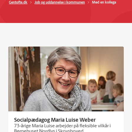
Gentofte.dk
Job og uddannelse i kommunen
Mød en kollega
Socialpædagog Maria Luise Weber
73-årige Maria Luise arbejder på fleksible vilkår i
Børnehuset Nordlys i Skovshoved.