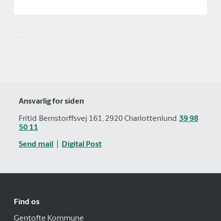
Ansvarlig for siden
Fritid
Bernstorffsvej 161, 2920 Charlottenlund
39 98
50 11
Send mail
Digital Post
Find os
Gentofte Kommune