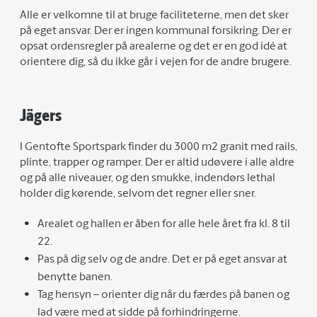
Alle er velkomne til at bruge faciliteterne, men det sker
på eget ansvar. Der er ingen kommunal forsikring. Der er
opsat ordensregler på arealerne og det er en god idé at
orientere dig, så du ikke går i vejen for de andre brugere.
Jägers
I Gentofte Sportspark finder du 3000 m2 granit med rails,
plinte, trapper og ramper. Der er altid udøvere i alle aldre
og på alle niveauer, og den smukke, indendørs lethal
holder dig kørende, selvom det regner eller sner.
Arealet og hallen er åben for alle hele året fra kl. 8 til
22.
Pas på dig selv og de andre. Det er på eget ansvar at
benytte banen.
Tag hensyn – orienter dig når du færdes på banen og
lad være med at sidde på forhindringerne.